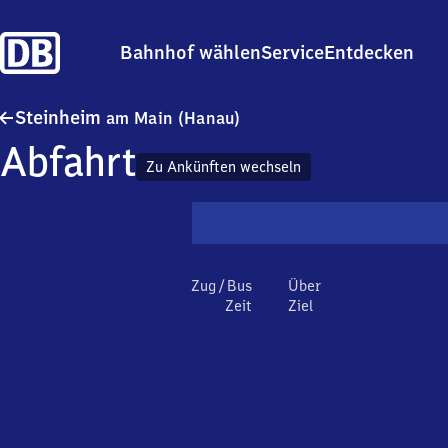
Bahnhof wählen
Service
Entdecken
Steinheim am Main (Hanau
Steinheim
am Main (Hanau)
Abfahrt
Zu Ankünften wechseln
Zug / Bus
Über
Zeit
Ziel