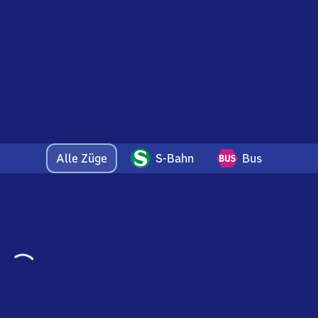
)
Alle Züge
S-Bahn
Bus
Wird
geladen…