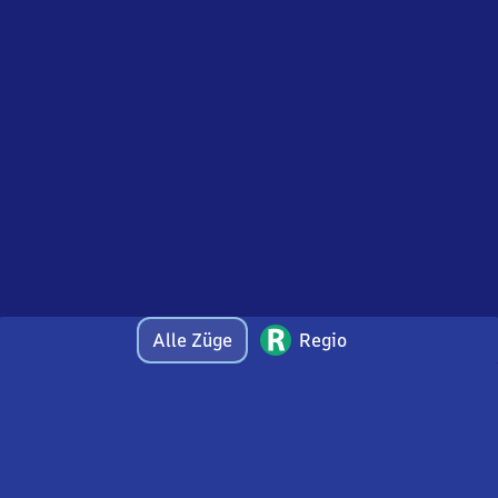
Alle Züge
Regio
Bei Fragen oder Feedback zu dieser Abfahrtstafel
wenden Sie sich gerne per E-Mail an