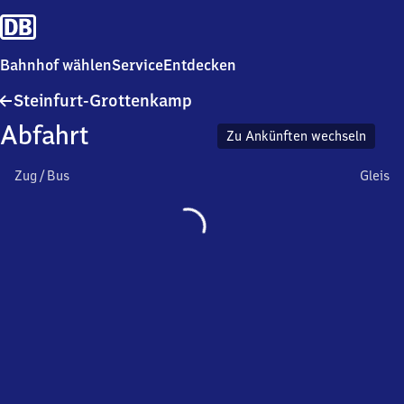
Bahnhof wählen
Service
Entdecken
Steinfurt-
Steinfurt-Grottenkamp
Grottenkamp
Abfahrt
Zu Ankünften wechseln
Zug / Bus
Gleis
Wird
geladen…