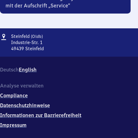
mit der Aufschrift „Service“
Adresse
Steinfeld
Steinfeld
(Oldb)
(Oldenburg)
Industrie-Str. 1
49439
Steinfeld
Steinfeld
(Oldenburg),
Industrie-
Deutsch
English
Str.
1,
4
Analyse verwalten
9
Compliance
4
3
Datenschutzhinweise
9
Informationen zur Barrierefreiheit
Steinfeld
Impressum