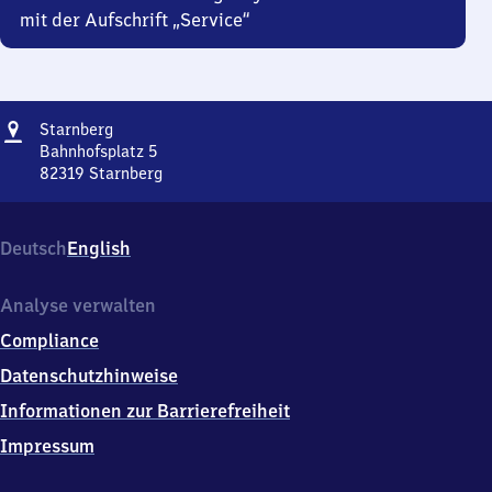
mit der Aufschrift „Service“
Adresse
Starnberg
Starnberg
Bahnhofsplatz 5
82319
Starnberg
Starnberg,
Bahnhofsplatz
5,
Deutsch
English
8
2
3
Analyse verwalten
1
Compliance
9
Starnberg
Datenschutzhinweise
Informationen zur Barrierefreiheit
Impressum