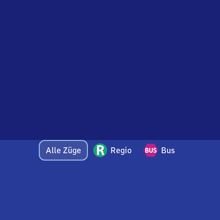
Alle Züge
Regio
Bus
Bei Fragen oder Feedback zu dieser Abfahrtstafel
wenden Sie sich gerne per E-Mail an