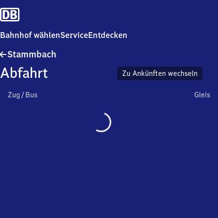
Bahnhof wählen
Service
Entdecken
Stammbach
Stammbach
Abfahrt
Zu Ankünften wechseln
Zug / Bus
Gleis
Wird
geladen…