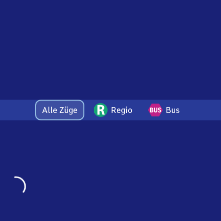
Alle Züge
Regio
Bus
Wird
geladen…