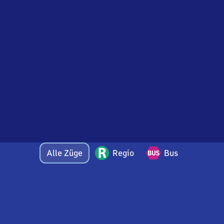
Alle Züge
Regio
Bus
Bei Fragen oder Feedback zu dieser Abfahrtstafel
wenden Sie sich gerne per E-Mail an