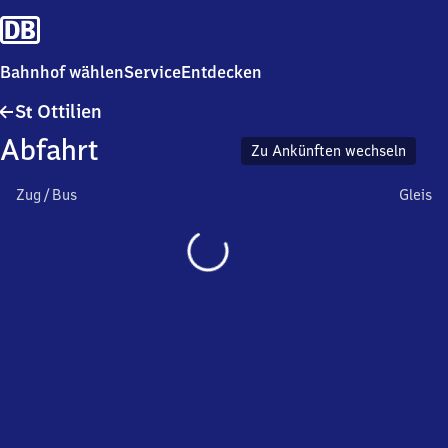
Bahnhof wählen
Service
Entdecken
Sankt
S
Ottilien
t
Ottilien
Abfahrt
Zu Ankünften wechseln
Zug / Bus
Gleis
Wird
geladen…