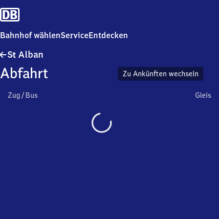
Bahnhof wählen
Service
Entdecken
Sankt
S
Alban
t
Alban
Abfahrt
Zu Ankünften wechseln
Zug / Bus
Gleis
Wird
geladen…