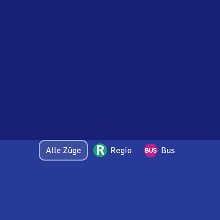
Alle Züge
Regio
Bus
Bei Fragen oder Feedback zu dieser Abfahrtstafel
wenden Sie sich gerne per E-Mail an