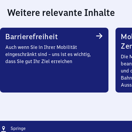
Weitere relevante Inhalte
Barrierefreiheit
Mob
Zen
Auch wenn Sie in Ihrer Mobilität
eingeschränkt sind – uns ist es wichtig,
Die 
dass Sie gut Ihr Ziel erreichen
bean
und 
Bahn
Auss
Adresse
Springe
Springe