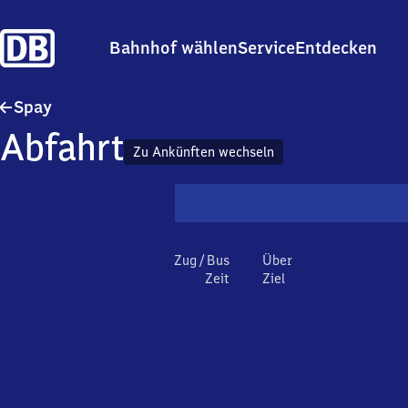
Bahnhof wählen
Service
Entdecken
Spay
Spay
Abfahrt
Zu Ankünften wechseln
Zug / Bus
Über
Zeit
Ziel