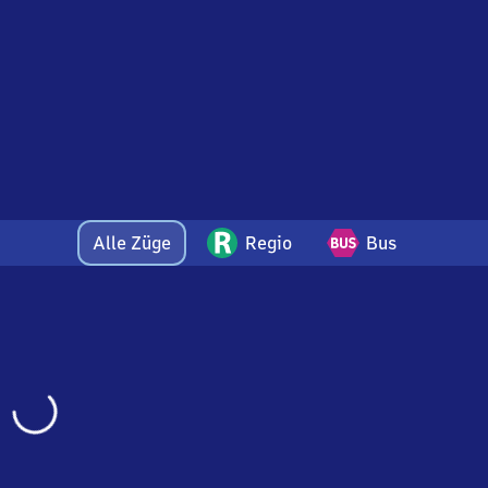
Alle Züge
Regio
Bus
Wird
geladen…