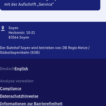
mit der Aufschrift „Service“
Adresse
Soyen
Soyen
Heckenstr. 10-21
83564
Soyen
Soyen,
Heckenstr.
Der Bahnhof Soyen wird betrieben von:
DB Regio-Netze
/
10-
Südostbayernbahn (SOB)
21,
8
3
Deutsch
English
5
6
4
Analyse verwalten
Soyen
Compliance
Datenschutzhinweise
Informationen zur Barrierefreiheit