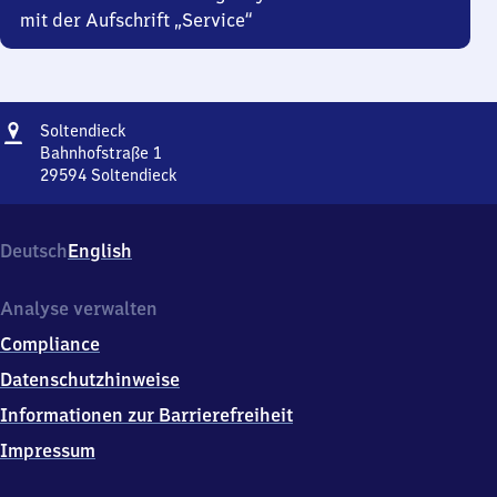
mit der Aufschrift „Service“
Adresse
Soltendieck
Soltendieck
Bahnhofstraße 1
29594
Soltendieck
Soltendieck,
Bahnhofstraße
1,
Deutsch
English
2
9
5
Analyse verwalten
9
Compliance
4
Soltendieck
Datenschutzhinweise
Informationen zur Barrierefreiheit
Impressum