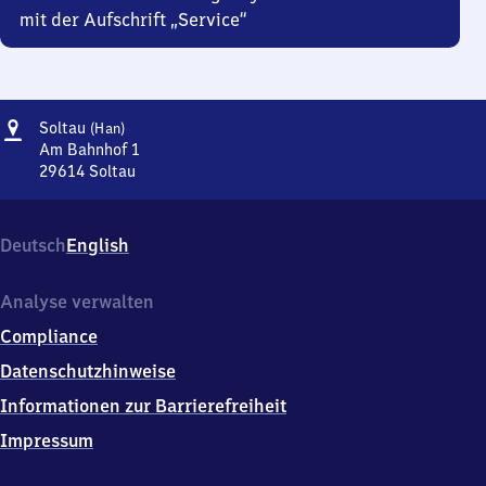
mit der Aufschrift „Service“
Adresse
Soltau
Soltau
(Han)
(Hannover)
Am Bahnhof 1
29614
Soltau
Soltau
(Hannover),
Am
Deutsch
English
Bahnhof
1,
2
Analyse verwalten
9
Compliance
6
1
Datenschutzhinweise
4
Informationen zur Barrierefreiheit
Soltau
Impressum