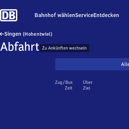
Bahnhof wählen
Service
Entdecken
Singen (Hohentwiel)
Singen
(Hohentwiel)
Abfahrt
Zu Ankünften wechseln
All
Zug / Bus
Über
Zeit
Ziel