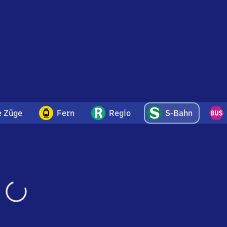
e Züge
Fern
Regio
S-Bahn
Wird
geladen…