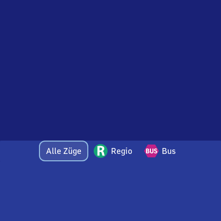
Alle Züge
Regio
Bus
Bei Fragen oder Feedback zu dieser Abfahrtstafel
wenden Sie sich gerne per E-Mail an