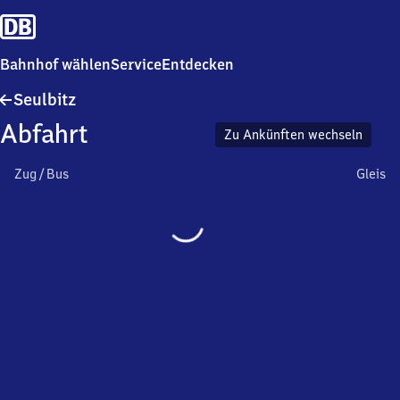
Bahnhof wählen
Service
Entdecken
Seulbitz
Seulbitz
Abfahrt
Zu Ankünften wechseln
Zug / Bus
Gleis
Wird
geladen…