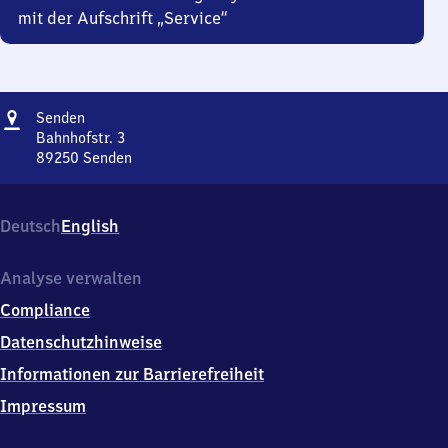
mit der Aufschrift „Service“
Adresse
Senden
Senden
Bahnhofstr. 3
89250
Senden
Senden,
Bahnhofstr.
3,
Deutsch
English
8
9
2
Analyse verwalten
5
Compliance
0
Senden
Datenschutzhinweise
Informationen zur Barrierefreiheit
Impressum