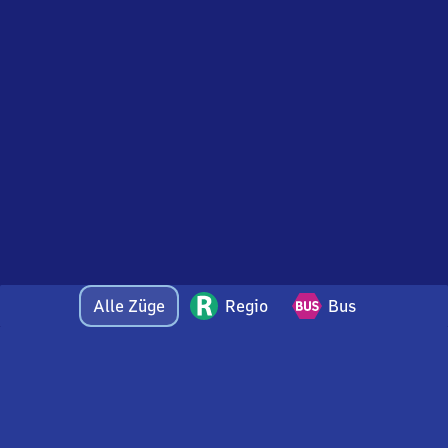
Alle Züge
Regio
Bus
Bei Fragen oder Feedback zu dieser Abfahrtstafel
wenden Sie sich gerne per E-Mail an