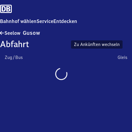
Bahnhof wählen
Service
Entdecken
Seelow-
Gusow
Seelow
Gusow
Abfahrt
Zu Ankünften wechseln
Zug / Bus
Gleis
Wird
geladen…