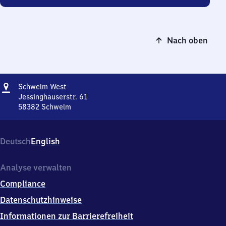
Nach oben
Adresse
Schwelm
Schwelm West
West
Jessinghauserstr. 61
58382
Schwelm
Schwelm
West,
Jessinghauserstr.
Deutsch
English
61,
5
8
Analyse verwalten
3
Compliance
8
2
Datenschutzhinweise
Schwelm
Informationen zur Barrierefreiheit