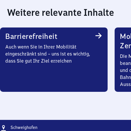
Weitere relevante Inhalte
Barrierefreiheit
Mob
Zen
Auch wenn Sie in Ihrer Mobilität
eingeschränkt sind – uns ist es wichtig,
Die 
dass Sie gut Ihr Ziel erreichen
bean
und 
Bahn
Auss
Adresse
Schweighofen
Schweighofen