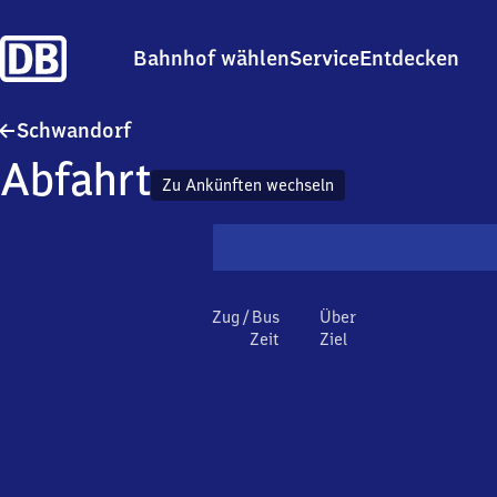
Bahnhof wählen
Service
Entdecken
Schwandorf
Schwandorf
Abfahrt
Zu Ankünften wechseln
Zug / Bus
Über
Zeit
Ziel