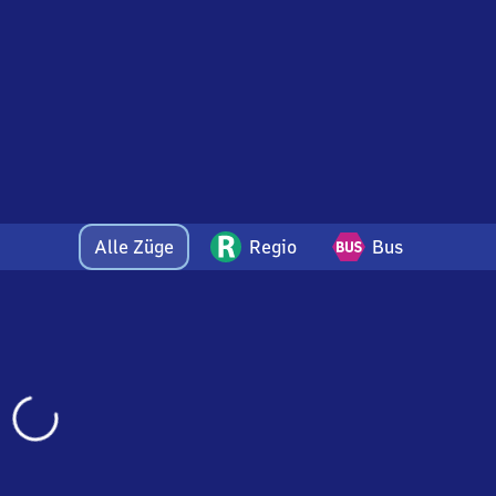
Alle Züge
Regio
Bus
Wird
geladen…