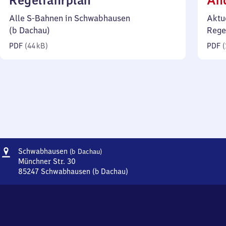
Regelfahrplan
Än
44
Alle S-Bahnen in Schwabhausen
Aktu
Kilobyte)
(b Dachau)
Rege
PDF
(
44 kB
)
PDF
(
Adresse
Schwabhausen
Schwabhausen
(b Dachau)
(bei
Münchner Str. 30
Dachau)
85247
Schwabhausen (b Dachau)
Schwabhausen
(bei
Dachau),
Münchner
Str.