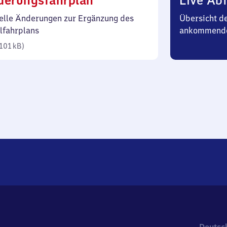
derungsfahrplan
Live Abf
101
elle Änderungen zur Ergänzung des
Übersicht d
Kilobyte)
lfahrplans
ankommende
101 kB
)