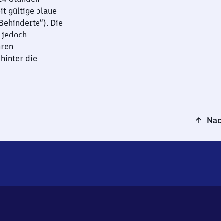
it gültige blaue
ehinderte“). Die
 jedoch
hren
hinter die
Nac