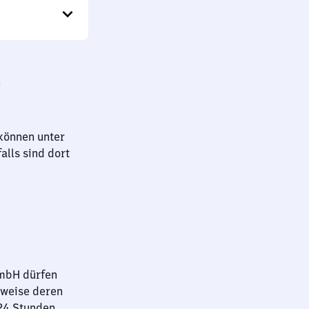
h
können unter
lls sind dort
GmbH dürfen
sweise deren
 24 Stunden