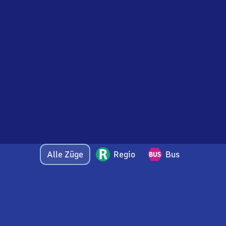
Alle Züge
Regio
Bus
Bei Fragen oder Feedback zu dieser Ankunftstafel
wenden Sie sich gerne per E-Mail an