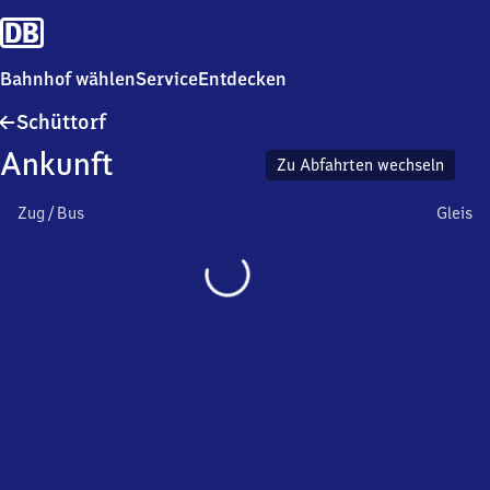
Bahnhof wählen
Service
Entdecken
Schüttorf
Schüttorf
Ankunft
Zu Abfahrten wechseln
Zug / Bus
Gleis
Wird
geladen…