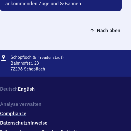
ankommenden Züge und S-Bahnen
Nach oben
Adresse
Schopfloch
Schopfloch
(b Freudenstadt)
(bei
Bahnhofstr. 23
Freudenstadt)
72296
Schopfloch
Schopfloch
(bei
Freudenstadt),
Deutsch
English
Bahnhofstr.
23,
7
Analyse verwalten
2
Compliance
2
9
Datenschutzhinweise
6