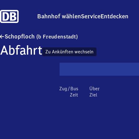
Bahnhof wählen
Service
Entdecken
Schopfloch (bei Freudens
Schopfloch
(b Freudenstadt)
Abfahrt
Zu Ankünften wechseln
Zug / Bus
Über
Zeit
Ziel