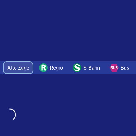
tadt)
Alle Züge
Regio
S-Bahn
Bus
Wird
geladen…