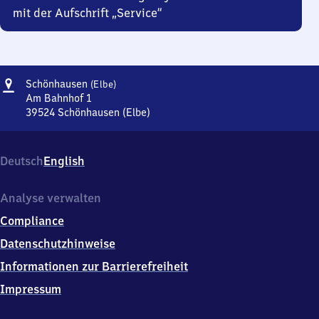
mit der Aufschrift „Service“
Adresse
Schönhausen
Schönhausen
(Elbe)
(Elbe)
Am Bahnhof 1
39524
Schönhausen (Elbe)
Schönhausen
(Elbe),
Am
Deutsch
English
Bahnhof
1,
3
Analyse verwalten
9
Compliance
5
2
Datenschutzhinweise
4
Informationen zur Barrierefreiheit
Schönhausen
(Elbe)
Impressum