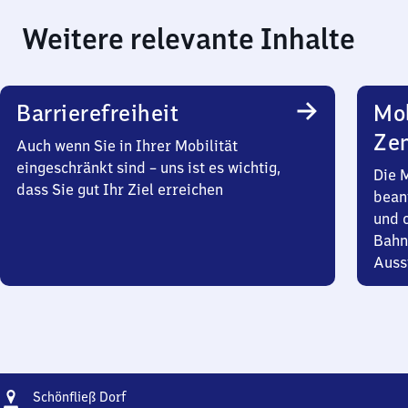
Weitere relevante Inhalte
Barrierefreiheit
Mob
Zen
Auch wenn Sie in Ihrer Mobilität
eingeschränkt sind – uns ist es wichtig,
Die 
dass Sie gut Ihr Ziel erreichen
bean
und 
Bahn
Auss
Adresse
Schönfließ
Schönfließ Dorf