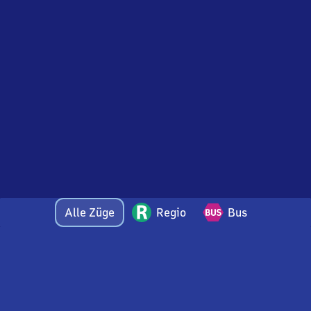
Alle Züge
Regio
Bus
Bei Fragen oder Feedback zu dieser Abfahrtstafel
wenden Sie sich gerne per E-Mail an