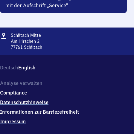
mit der Aufschrift „Service“
Adresse
Schiltach
Schiltach Mitte
Mitte
Am Hirschen 2
77761
Schiltach
Schiltach
Mitte,
Am
Deutsch
English
Hirschen
2,
7
Analyse verwalten
7
Compliance
7
6
Datenschutzhinweise
1
Informationen zur Barrierefreiheit
Schiltach
Impressum