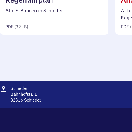
Regelfahrplan
Än
39
Alle S-Bahnen in Schieder
Aktu
Kilobyte)
Rege
PDF
(
39 kB
)
PDF
(
Adresse
Schieder
Schieder
Bahnhofstr. 1
32816
Schieder
Schieder,
Bahnhofstr.
1,
3
2