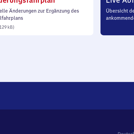
derungsfahrplan
Live Abf
129
elle Änderungen zur Ergänzung des
Übersicht d
Kilobyte)
lfahrplans
ankommende
129 kB
)