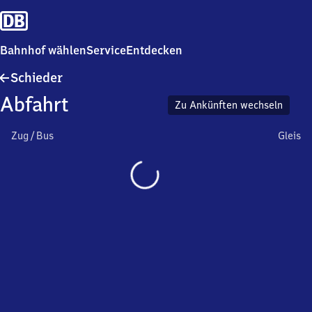
Bahnhof wählen
Service
Entdecken
Schieder
Schieder
Abfahrt
Zu Ankünften wechseln
Zug / Bus
Gleis
Wird
geladen…