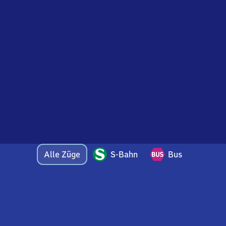
Alle Züge
S-Bahn
Bus
Bei Fragen oder Feedback zu dieser Abfahrtstafel
wenden Sie sich gerne per E-Mail an