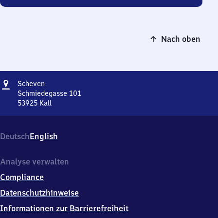
Nach oben
Adresse
Scheven
Scheven
Schmiedegasse 101
53925
Kall
Scheven,
Schmiedegasse
101,
Deutsch
English
5
3
9
Analyse verwalten
2
Compliance
5
Kall
Datenschutzhinweise
Informationen zur Barrierefreiheit