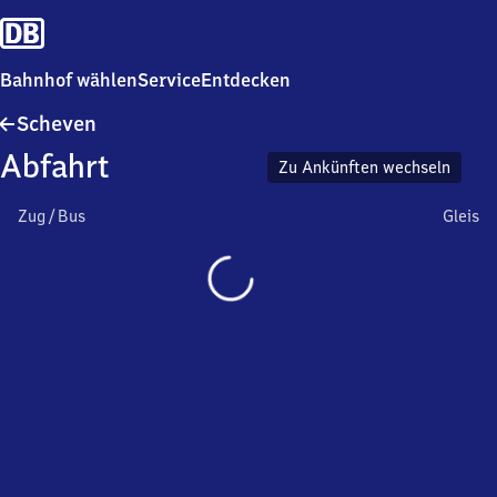
Bahnhof wählen
Service
Entdecken
Scheven
Scheven
Abfahrt
Zu Ankünften wechseln
Zug / Bus
Gleis
Wird
geladen…