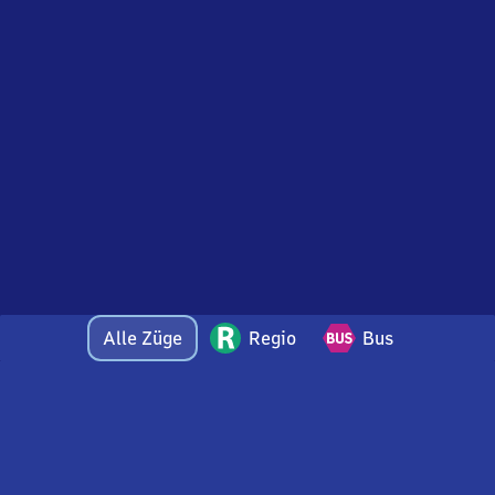
Alle Züge
Regio
Bus
Bei Fragen oder Feedback zu dieser Abfahrtstafel
wenden Sie sich gerne per E-Mail an