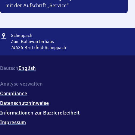
mit der Aufschrift „Service“
Adresse
Scheppach
Scheppach
Zum Bahnwärterhaus
74626
Bretzfeld-Scheppach
Scheppach,
Zum
Bahnwärterhaus,
Deutsch
English
7
4
6
Analyse verwalten
2
Compliance
6
Bretzfeld-
Datenschutzhinweise
Scheppach
Informationen zur Barrierefreiheit
Impressum