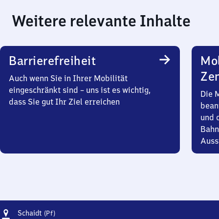
Weitere relevante Inhalte
Barrierefreiheit
Mob
Zen
Auch wenn Sie in Ihrer Mobilität
eingeschränkt sind – uns ist es wichtig,
Die 
dass Sie gut Ihr Ziel erreichen
bean
und 
Bahn
Auss
Adresse
Schaidt
Schaidt
(Pf)