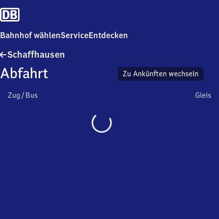
Bahnhof wählen
Service
Entdecken
Schaffhausen
Schaffhausen
Abfahrt
Zu Ankünften wechseln
Zug / Bus
Gleis
Wird
geladen…