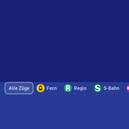
Alle Züge
Fern
Regio
S-Bahn
Bei Fragen oder Feedback zu dieser Abfahrtstafel
wenden Sie sich gerne per E-Mail an