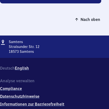
Nach oben
Adresse
Samtens
Samtens
Stralsunder Str. 12
18573
Samtens
Samtens,
Stralsunder
Str.
Deutsch
English
12,
1
8
Analyse verwalten
5
Compliance
7
3
Datenschutzhinweise
Samtens
Informationen zur Barrierefreiheit