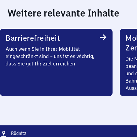
Weitere relevante Inhalte
Barrierefreiheit
Mob
Zen
Auch wenn Sie in Ihrer Mobilität
eingeschränkt sind – uns ist es wichtig,
Die 
dass Sie gut Ihr Ziel erreichen
bean
und 
Bahn
Auss
Adresse
Rüdnitz
Rüdnitz