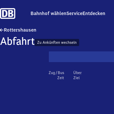
Bahnhof wählen
Service
Entdecken
Rottershausen
Rottershausen
Abfahrt
Zu Ankünften wechseln
Zug / Bus
Über
Zeit
Ziel