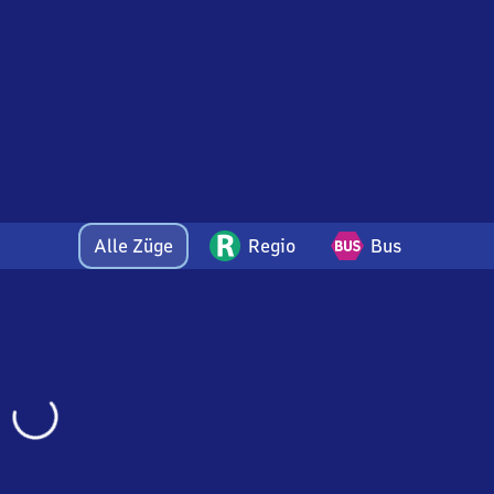
Alle Züge
Regio
Bus
Wird
geladen…