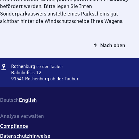
befördert werden. Bitte legen Sie Ihren
Sonderparkausweis anstelle eines Parkscheins gut
sichtbar hinter die Windschutzscheibe Ihres Wagens.
Nach oben
Adresse
Rothenburg
Rothenburg
ob der Tauber
ob der
Bahnhofstr. 12
Tauber
91541
Rothenburg ob der Tauber
Rothenburg
ob der
Tauber,
Deutsch
English
Bahnhofstr.
12,
9
Analyse verwalten
1
Compliance
5
4
Datenschutzhinweise