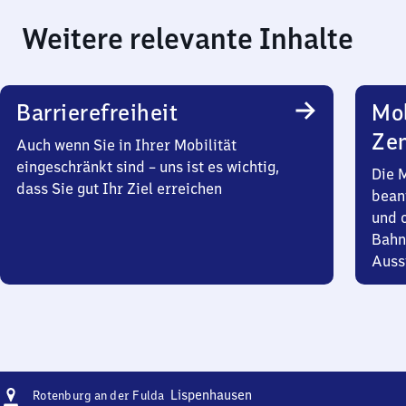
Weitere relevante Inhalte
Barrierefreiheit
Mob
Zen
Auch wenn Sie in Ihrer Mobilität
eingeschränkt sind – uns ist es wichtig,
Die 
dass Sie gut Ihr Ziel erreichen
bean
und 
Bahn
Auss
Adresse
Rotenburg
Lispenhausen
Rotenburg an der Fulda