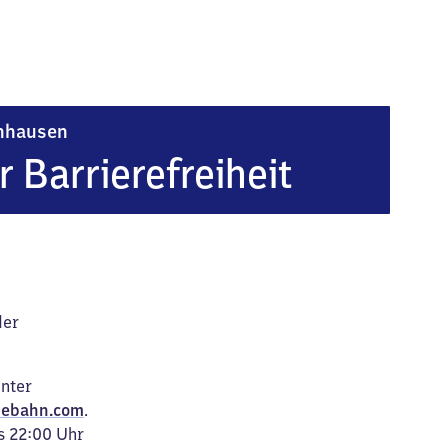
Rotenburg an der Fulda-Lispenhausen
nhausen
r Barrierefreiheit
der
unter
ebahn.com
.
s 22:00 Uhr