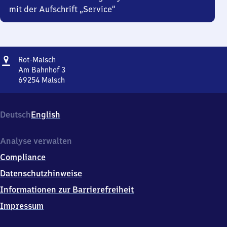
mit der Aufschrift „Service“
Adresse
Rot-
Rot-Malsch
Malsch
Am Bahnhof 3
69254
Malsch
Rot-
Malsch,
Am
Deutsch
English
Bahnhof
3,
6
Analyse verwalten
9
Compliance
2
5
Datenschutzhinweise
4
Informationen zur Barrierefreiheit
Malsch
Impressum