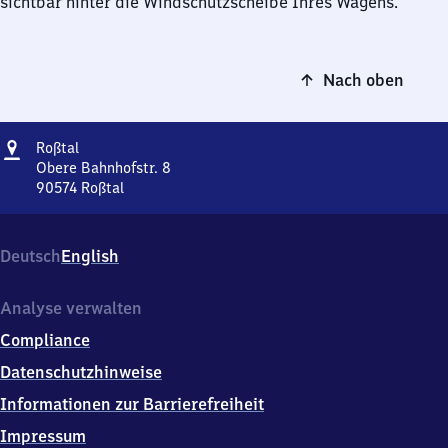
sichtbar hinter die Windschutzscheibe Ihres Wagens.
Nach oben
Adresse
Roßtal
Roßtal
Obere Bahnhofstr. 8
90574
Roßtal
Roßtal,
Obere
Bahnhofstr.
Deutsch
English
8,
9
0
Analyse verwalten
5
Compliance
7
4
Datenschutzhinweise
Roßtal
Informationen zur Barrierefreiheit
Impressum