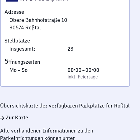
Adresse
Obere Bahnhofstraße 10
90574
Roßtal
Obere
Stellplätze
Bahnhofstraße
insgesamt
:
28
10,
9
Öffnungszeiten
0
Montag
,
Von
Mo
–
So
00:00
–
00:00
5
bis
inkl. Feiertage
0
inkl. Feiertage
7
Sonntag
Uhr
4
bis
Roßtal
0
Übersichtskarte der verfügbaren Parkplätze für Roßtal
Uhr
Zur Karte
Alle vorhandenen Informationen zu den
Parkeinrichtungen können unter