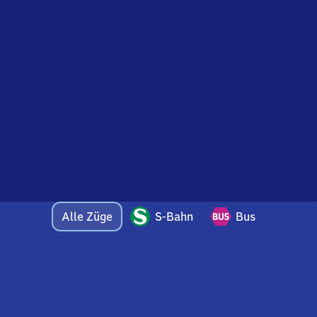
Alle Züge
S-Bahn
Bus
Bei Fragen oder Feedback zu dieser Abfahrtstafel
wenden Sie sich gerne per E-Mail an