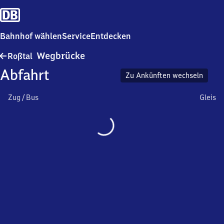
Bahnhof wählen
Service
Entdecken
Roßtal-
Wegbrücke
Roßtal
Wegbrücke
Abfahrt
Zu Ankünften wechseln
Zug / Bus
Gleis
Wird
geladen…