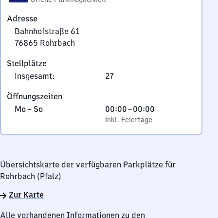
Adresse
Bahnhofstraße 61
76865
Rohrbach
Bahnhofstraße
Stellplätze
61,
insgesamt
:
27
7
6
Öffnungszeiten
8
Montag
,
Von
Mo
–
So
00:00
–
00:00
6
bis
inkl. Feiertage
0
inkl. Feiertage
5
Sonntag
Uhr
Rohrbach
bis
0
Übersichtskarte der verfügbaren Parkplätze für
Uhr
Rohrbach (Pfalz)
Zur Karte
Alle vorhandenen Informationen zu den