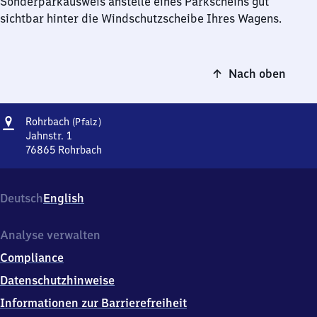
Sonderparkausweis anstelle eines Parkscheins gut
sichtbar hinter die Windschutzscheibe Ihres Wagens.
Nach oben
Adresse
Rohrbach
Rohrbach
(Pfalz)
(Pfalz)
Jahnstr. 1
76865
Rohrbach
Rohrbach
(Pfalz),
Jahnstr.
Deutsch
English
1,
7
6
Analyse verwalten
8
Compliance
6
5
Datenschutzhinweise
Rohrbach
Informationen zur Barrierefreiheit