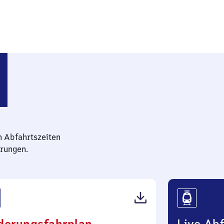
alz)
n Abfahrtszeiten
rungen.
(PDF,