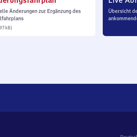
derungsfahrplan
Live Abf
97
elle Änderungen zur Ergänzung des
Übersicht d
Kilobyte)
lfahrplans
ankommend
97 kB
)