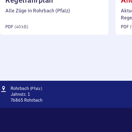
Regelfahrplan
Än
40
Alle Züge in Rohrbach (Pfalz)
Aktu
Kilobyte)
Rege
PDF
(
40 kB
)
PDF
(
Adresse
Rohrbach
Rohrbach
(Pfalz)
(Pfalz)
Jahnstr. 1
76865
Rohrbach
Rohrbach
(Pfalz),
Jahnstr.
1,
7