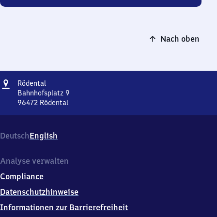
Nach oben
Adresse
Rödental
Rödental
Bahnhofsplatz 9
96472
Rödental
Rödental,
Bahnhofsplatz
9,
Deutsch
English
9
6
4
Analyse verwalten
7
Compliance
2
Rödental
Datenschutzhinweise
Informationen zur Barrierefreiheit