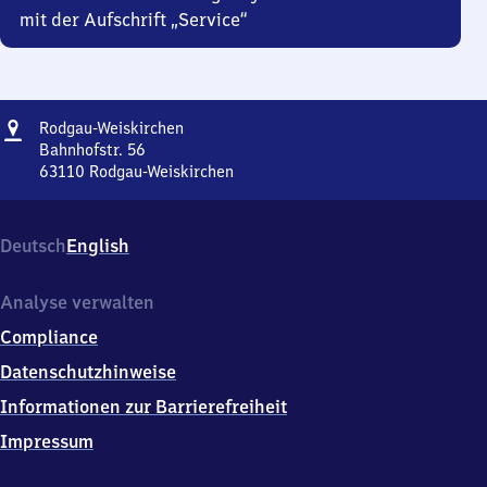
mit der Aufschrift „Service“
Adresse
Rodgau-
Rodgau-Weiskirchen
Weiskirchen
Bahnhofstr. 56
63110
Rodgau-Weiskirchen
Rodgau-
Weiskirchen,
Bahnhofstr.
Deutsch
English
56,
6
3
Analyse verwalten
1
Compliance
1
0
Datenschutzhinweise
Rodgau-
Informationen zur Barrierefreiheit
Weiskirchen
Impressum