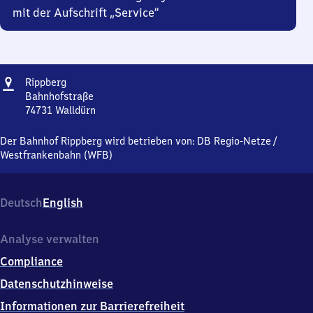
mit der Aufschrift „Service“
Adresse
Rippberg
Rippberg
Bahnhofstraße
74731
Walldürn
Rippberg,
Bahnhofstraße,
Der Bahnhof Rippberg wird betrieben von:
DB Regio-Netze
/
7
Westfrankenbahn (WFB)
4
7
3
Deutsch
English
1
Walldürn
Analyse verwalten
Compliance
Datenschutzhinweise
Informationen zur Barrierefreiheit