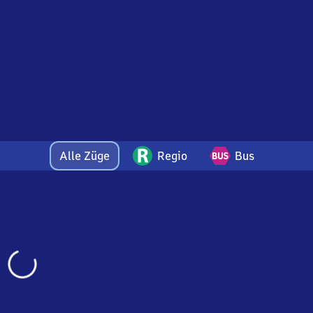
Alle Züge
Regio
Bus
Wird
geladen…